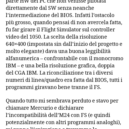
parte HW del PC che non venisse pilotata
direttamente dal SW senza neanche
l’intermediazione del BIOS. Infatti l’ostacolo
più grosso, quando pensai di non avercela fatta,
fu far girare il Flight Simulator sul controller
video del 1050. La scelta della risoluzione
640×400 (impostata sin dall’inizio del progetto e
molto elegante) dava una buona leggibilità
alfanumerica – confrontabile con il monocromo
IBM – e una bella risoluzione grafica, doppia
del CGA IBM. La riconciliazione tra i diversi
numeri di linea/quadro era fatta dal BIOS, tutti i
programmi giravano bene tranne il FS.
Quando tutto mi sembrava perduto e stavo per
chiamare Mercurio e dichiarare
l’incompatibilità dell’M24 con FS (e quindi
potenzialmente con altri programmi analoghi),