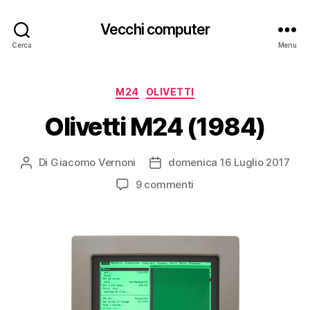
Vecchi computer
Cerca
Menu
Categorie
M24
OLIVETTI
Olivetti M24 (1984)
Di
Giacomo Vernoni
domenica 16 Luglio 2017
Autore
Data
articolo
dell'articolo
su
9 commenti
Olivetti
M24
(1984)