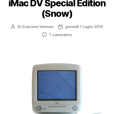
iMac DV Special Edition
(Snow)
Di
Giacomo Vernoni
giovedì 1 Luglio 2010
Autore
Data
articolo
dell'articolo
su
1 commento
iMac
DV
Special
Edition
(Snow)