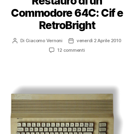
Restauro di un
Commodore 64C: Cif e
RetroBright
Di
Giacomo Vernoni
venerdì 2 Aprile 2010
Autore
Data
articolo
dell'articolo
su
12 commenti
Restauro
di
un
Commodore
64C:
Cif
e
RetroBright