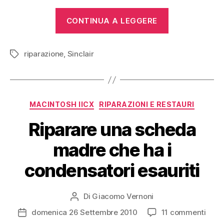
“Sostituire
CONTINUA A LEGGERE
la
membrana
riparazione
,
Sinclair
di
Tag
uno
ZX
Spectrum”
Categorie
MACINTOSH IICX
RIPARAZIONI E RESTAURI
Riparare una scheda
madre che ha i
condensatori esauriti
Di
Giacomo Vernoni
Autore
articolo
su
domenica 26 Settembre 2010
11 commenti
Data
Ripar
dell'articolo