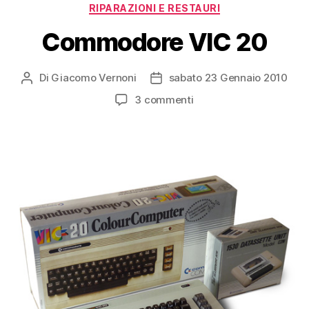
RIPARAZIONI E RESTAURI
Commodore VIC 20
Di
Giacomo Vernoni
sabato 23 Gennaio 2010
Autore
Data
articolo
dell'articolo
su
3 commenti
Commodore
VIC
20