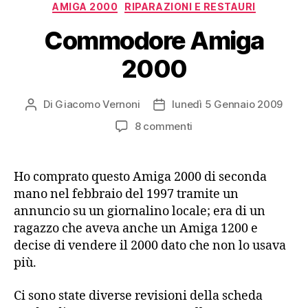
Categorie
AMIGA 2000
RIPARAZIONI E RESTAURI
Commodore Amiga
2000
Di
Giacomo Vernoni
lunedì 5 Gennaio 2009
Autore
Data
articolo
dell'articolo
su
8 commenti
Commodore
Amiga
2000
Ho comprato questo Amiga 2000 di seconda
mano nel febbraio del 1997 tramite un
annuncio su un giornalino locale; era di un
ragazzo che aveva anche un Amiga 1200 e
decise di vendere il 2000 dato che non lo usava
più.
Ci sono state diverse revisioni della scheda