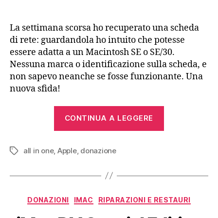
Un
Macintosh
SE/30
La settimana scorsa ho recuperato una scheda
connesso
di rete: guardandola ho intuito che potesse
alla
essere adatta a un Macintosh SE o SE/30.
rete
Nessuna marca o identificazione sulla scheda, e
locale
non sapevo neanche se fosse funzionante. Una
nuova sfida!
“Un
CONTINUA A LEGGERE
Macintosh
SE/30
all in one
,
Apple
,
donazione
connesso
Tag
alla
rete
locale”
Categorie
DONAZIONI
IMAC
RIPARAZIONI E RESTAURI