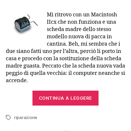
una
sche
Mi ritrovo con un Macintosh
mad
IIcx che non funziona e una
che
scheda madre dello stesso
ha
modello nuova di pacca in
i
cantina. Beh, mi sembra che i
cond
due siano fatti uno per l’altra, perciò li porto in
esaur
casa e procedo con la sostituzione della scheda
madre guasta. Peccato che la scheda nuova vada
peggio di quella vecchia: il computer neanche si
accende.
“Riparare
CONTINUA A LEGGERE
una
scheda
riparazione
madre
Tag
che