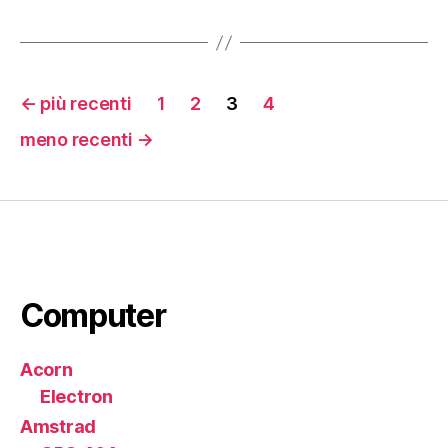
Paginazione
←
più recenti
1
2
3
4
degli
meno recenti
→
articoli
Computer
Acorn
Electron
Amstrad