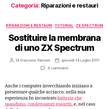
Categoria:
Riparazioni e restauri
Categorie
RIPARAZIONI E RESTAURI
TUTORIAL
ZX SPECTRUM
Sostituire la membrana
di uno ZX Spectrum
Di
Giacomo Vernoni
giovedì 14 Luglio 2011
Autore
Data
articolo
dell'articolo
su
4 commenti
Sostituire
la
membrana
Anche i computer invecchiando iniziano a
di
presentare qualche acciacco: nella mia
uno
esperienza ho incontrato
batterie che
ZX
spandono
,
condensatori esauriti
, e, nel caso
Spectrum