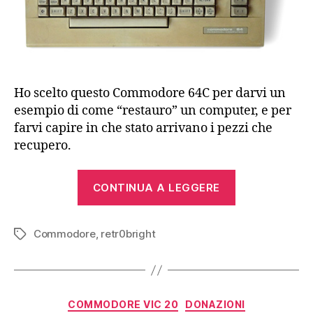
Ho scelto questo Commodore 64C per darvi un
esempio di come “restauro” un computer, e per
farvi capire in che stato arrivano i pezzi che
recupero.
“Restauro
CONTINUA A LEGGERE
di
un
Commodore
,
retr0bright
Commodore
Tag
64C:
Cif
e
Categorie
COMMODORE VIC 20
DONAZIONI
RetroBright”