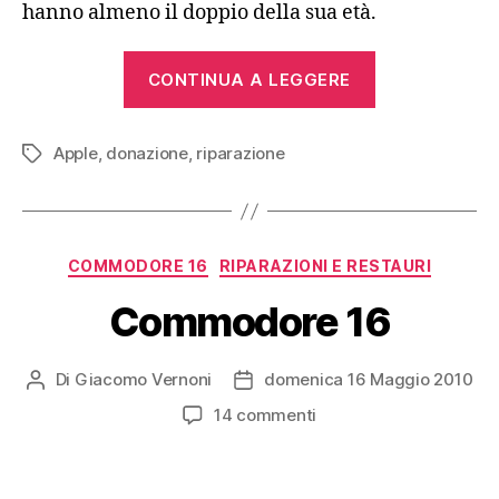
hanno almeno il doppio della sua età.
“iMac
CONTINUA A LEGGERE
DV
Special
Apple
,
donazione
,
riparazione
Edition
Tag
(Snow)”
Categorie
COMMODORE 16
RIPARAZIONI E RESTAURI
Commodore 16
Di
Giacomo Vernoni
domenica 16 Maggio 2010
Autore
Data
articolo
dell'articolo
su
14 commenti
Commodore
16