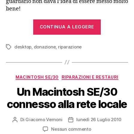
guardarlo non dava l’idea di essere messo molto
bene!
“Un
CONTINUA A LEGGERE
Apple
Power
desktop
,
donazione
,
riparazione
Macintosh
Tag
7100
salvato
dall’oblio”
Categorie
MACINTOSH SE/30
RIPARAZIONI E RESTAURI
Un Macintosh SE/30
connesso alla rete locale
Di
Giacomo Vernoni
lunedì 26 Luglio 2010
Autore
Data
articolo
dell'articolo
su
Nessun commento