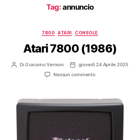
Tag:
annuncio
Categorie
7800
ATARI
CONSOLE
Atari 7800 (1986)
Di
Giacomo Vernoni
giovedì 24 Aprile 2025
Autore
Data
articolo
dell'articolo
su
Nessun commento
Atari
7800
(1986)