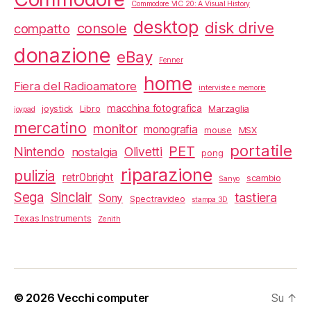
Commodore VIC 20: A Visual History
desktop
disk drive
console
compatto
donazione
eBay
Fenner
home
Fiera del Radioamatore
interviste e memorie
macchina fotografica
joystick
Libro
Marzaglia
joypad
mercatino
monitor
monografia
mouse
MSX
portatile
PET
Nintendo
Olivetti
nostalgia
pong
riparazione
pulizia
retr0bright
scambio
Sanyo
Sega
Sinclair
tastiera
Sony
Spectravideo
stampa 3D
Texas Instruments
Zenith
© 2026
Vecchi computer
Su
↑