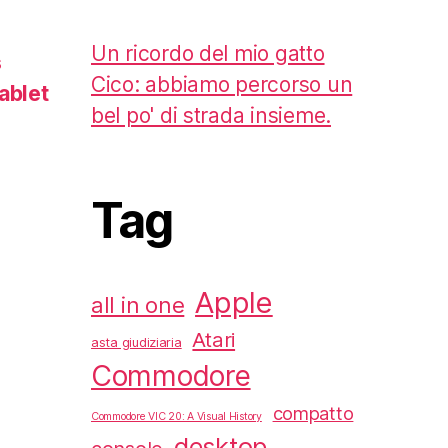
Un ricordo del mio gatto
s
Cico: abbiamo percorso un
ablet
bel po' di strada insieme.
Tag
Apple
all in one
Atari
asta giudiziaria
Commodore
compatto
Commodore VIC 20: A Visual History
desktop