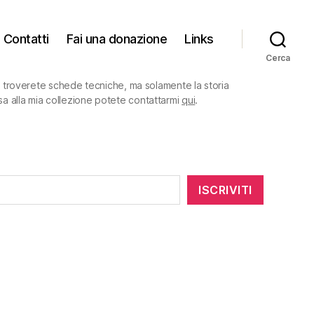
Contatti
Fai una donazione
Links
Cerca
on troverete schede tecniche, ma solamente la storia
sa alla mia collezione potete contattarmi
qui
.
ISCRIVITI