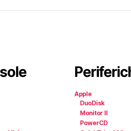
sole
Periferic
Apple
DuoDisk
Monitor II
PowerCD