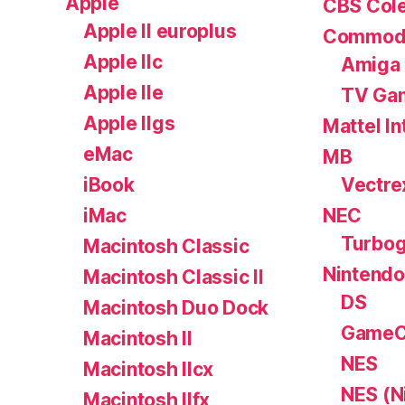
Apple
CBS Cole
Apple II europlus
Commod
Apple IIc
Amiga
Apple IIe
TV Ga
Apple IIgs
Mattel In
eMac
MB
iBook
Vectre
iMac
NEC
Turbog
Macintosh Classic
Nintendo
Macintosh Classic II
DS
Macintosh Duo Dock
GameC
Macintosh II
NES
Macintosh IIcx
NES (N
Macintosh IIfx