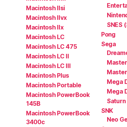
Entert
Macintosh IIsi
Ninten
Macintosh IIvx
SNES (
Macintosh IIx
Pong
Macintosh LC
Sega
Macintosh LC 475
Dream
Macintosh LC II
Master
Macintosh LC III
Master
Macintosh Plus
Mega D
Macintosh Portable
Mega D
Macintosh PowerBook
Saturn
145B
SNK
Macintosh PowerBook
Neo G
3400c