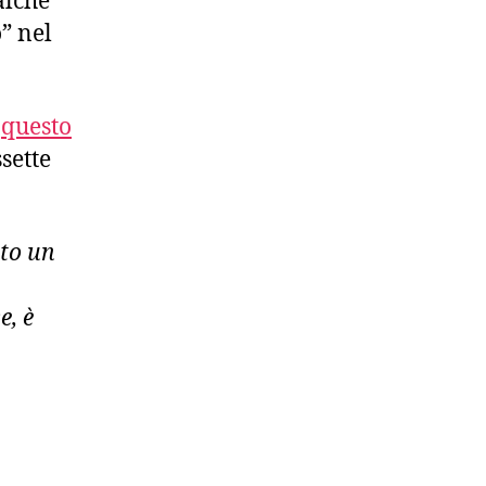
alche
” nel
u
questo
sette
ato un
e, è