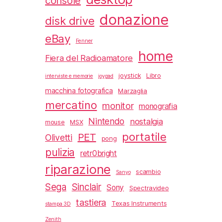
console
donazione
disk drive
eBay
Fenner
home
Fiera del Radioamatore
joystick
Libro
interviste e memorie
joypad
macchina fotografica
Marzaglia
mercatino
monitor
monografia
Nintendo
nostalgia
mouse
MSX
portatile
PET
Olivetti
pong
pulizia
retr0bright
riparazione
scambio
Sanyo
Sega
Sinclair
Sony
Spectravideo
tastiera
Texas Instruments
stampa 3D
Zenith