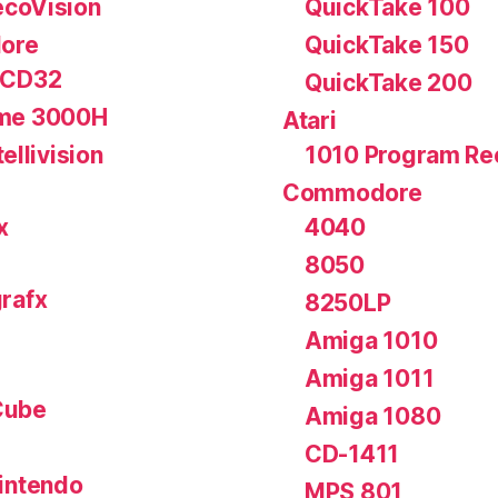
coVision
QuickTake 100
ore
QuickTake 150
 CD32
QuickTake 200
me 3000H
Atari
tellivision
1010 Program Re
Commodore
x
4040
8050
rafx
8250LP
Amiga 1010
Amiga 1011
ube
Amiga 1080
CD-1411
intendo
MPS 801