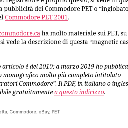
mo registratore è proprio questo, si vede in qu
a pubblicità dei Commodore PET o “inglobato
el
Commodore PET 2001
.
commodore.ca
ha molto materiale sui PET, s
si vede la descrizione di questa “magnetic cas
 articolo è del 2010; a marzo 2019 ho pubblic
to monografico molto più completo intitolato
ratori Commodore”. Il PDF, in italiano o ingles
ibile gratuitamente
a questo indirizzo
.
etta
,
Commodore
,
eBay
,
PET