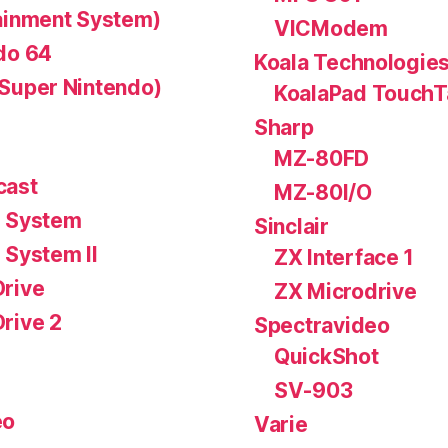
ainment System)
VICModem
do 64
Koala Technologie
Super Nintendo)
KoalaPad TouchT
Sharp
MZ-80FD
cast
MZ-80I/O
 System
Sinclair
 System II
ZX Interface 1
rive
ZX Microdrive
rive 2
Spectravideo
QuickShot
SV-903
eo
Varie