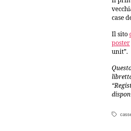
Il pri
vecchi
case d
Il sito
poster
unit”.
Questo
libret
“Regist
dispon
cass
Tag