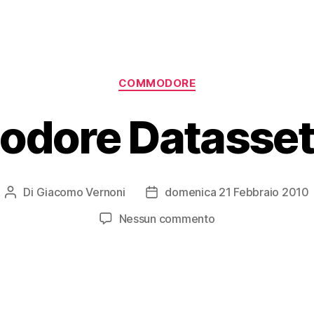
Categorie
COMMODORE
dore Datasset
Di
Giacomo Vernoni
domenica 21 Febbraio 2010
Autore
Data
articolo
dell'articolo
su
Nessun commento
Commodore
Datassette
C2N