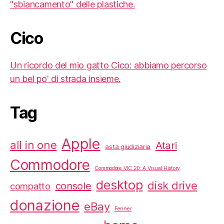
"sbiancamento" delle plastiche.
Cico
Un ricordo del mio gatto Cico: abbiamo percorso
un bel po' di strada insieme.
Tag
Apple
all in one
Atari
asta giudiziaria
Commodore
Commodore VIC 20: A Visual History
desktop
disk drive
console
compatto
donazione
eBay
Fenner