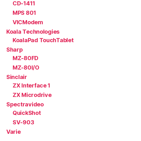
CD-1411
MPS 801
VICModem
Koala Technologies
KoalaPad TouchTablet
Sharp
MZ-80FD
MZ-80I/O
Sinclair
ZX Interface 1
ZX Microdrive
Spectravideo
QuickShot
SV-903
Varie