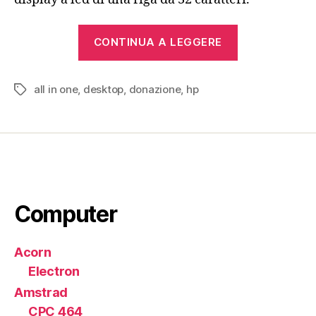
“Hewlett-
CONTINUA A LEGGERE
Packard
9825”
all in one
,
desktop
,
donazione
,
hp
Tag
Computer
Acorn
Electron
Amstrad
CPC 464