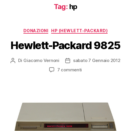
Tag:
hp
Categorie
DONAZIONI
HP (HEWLETT-PACKARD)
Hewlett-Packard 9825
Di
Giacomo Vernoni
sabato 7 Gennaio 2012
Autore
Data
articolo
dell'articolo
su
7 commenti
Hewlett-
Packard
9825