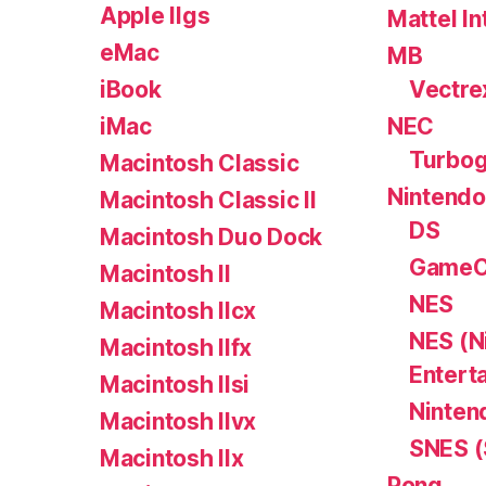
Apple IIgs
Mattel In
eMac
MB
iBook
Vectre
iMac
NEC
Turbog
Macintosh Classic
Nintendo
Macintosh Classic II
DS
Macintosh Duo Dock
GameC
Macintosh II
NES
Macintosh IIcx
NES (N
Macintosh IIfx
Entert
Macintosh IIsi
Ninten
Macintosh IIvx
SNES (
Macintosh IIx
Pong