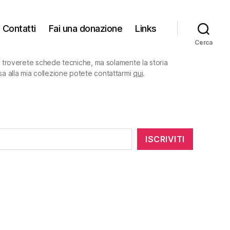
Contatti
Fai una donazione
Links
Cerca
on troverete schede tecniche, ma solamente la storia
sa alla mia collezione potete contattarmi
qui
.
ISCRIVITI