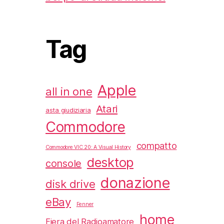
Tag
Apple
all in one
Atari
asta giudiziaria
Commodore
compatto
Commodore VIC 20: A Visual History
desktop
console
donazione
disk drive
eBay
Fenner
home
Fiera del Radioamatore