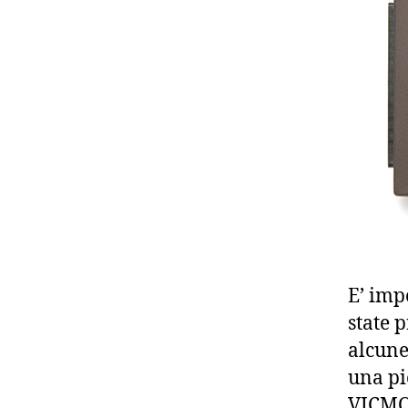
E’ imp
state 
alcune
una pi
VICMOD