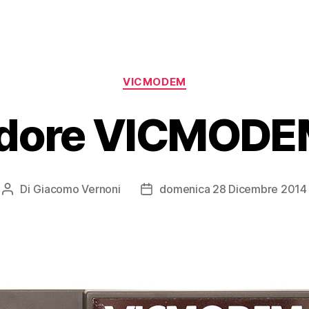
Categorie
VICMODEM
ore VICMODEM
Di
Giacomo Vernoni
domenica 28 Dicembre 2014
Autore
Data
articolo
dell'articolo