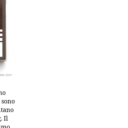
ono
 sono
ntano
 Il
rimo