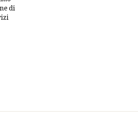
ne di
izi
ore
EM