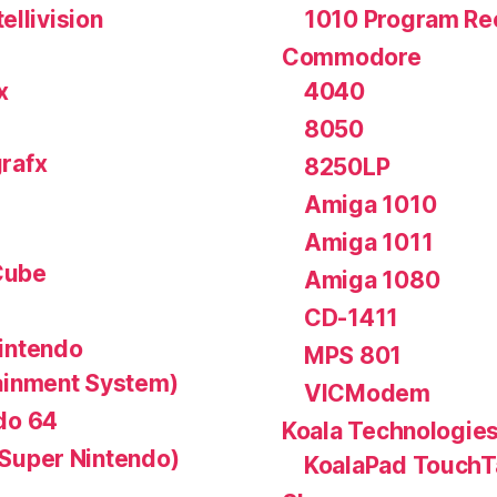
tellivision
1010 Program Re
Commodore
x
4040
8050
rafx
8250LP
Amiga 1010
Amiga 1011
ube
Amiga 1080
CD-1411
intendo
MPS 801
ainment System)
VICModem
do 64
Koala Technologie
Super Nintendo)
KoalaPad TouchT