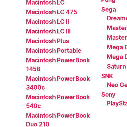
Macintosh LC
Sega
Macintosh LC 475
Dream
Macintosh LC II
Master
Macintosh LC III
Master
Macintosh Plus
Mega D
Macintosh Portable
Mega D
Macintosh PowerBook
Saturn
145B
SNK
Macintosh PowerBook
Neo G
3400c
Sony
Macintosh PowerBook
PlaySt
540c
Macintosh PowerBook
Duo 210