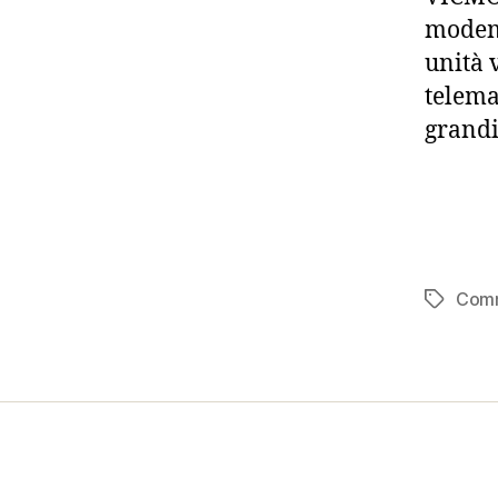
modem 
unità 
telemat
grandi
Com
Tag