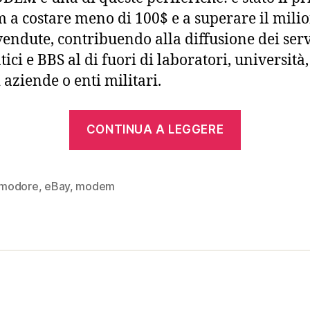
a costare meno di 100$ e a superare il milio
vendute, contribuendo alla diffusione dei serv
ici e BBS al di fuori di laboratori, università,
 aziende o enti militari.
“Commod
CONTINUA A LEGGERE
VICMOD
(1982)”
modore
,
eBay
,
modem