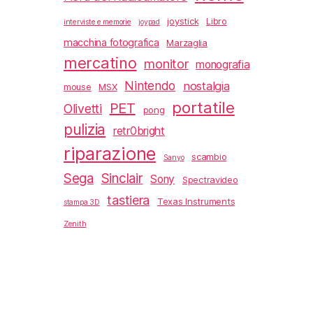
joystick
Libro
interviste e memorie
joypad
macchina fotografica
Marzaglia
mercatino
monitor
monografia
Nintendo
nostalgia
mouse
MSX
portatile
PET
Olivetti
pong
pulizia
retr0bright
riparazione
scambio
Sanyo
Sega
Sinclair
Sony
Spectravideo
tastiera
Texas Instruments
stampa 3D
Zenith