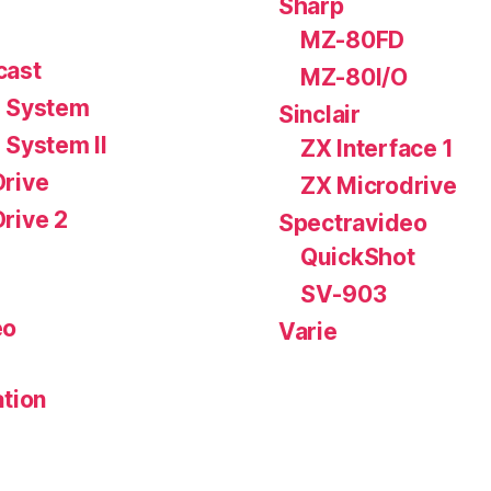
Sharp
MZ-80FD
cast
MZ-80I/O
 System
Sinclair
 System II
ZX Interface 1
rive
ZX Microdrive
rive 2
Spectravideo
QuickShot
SV-903
eo
Varie
ation