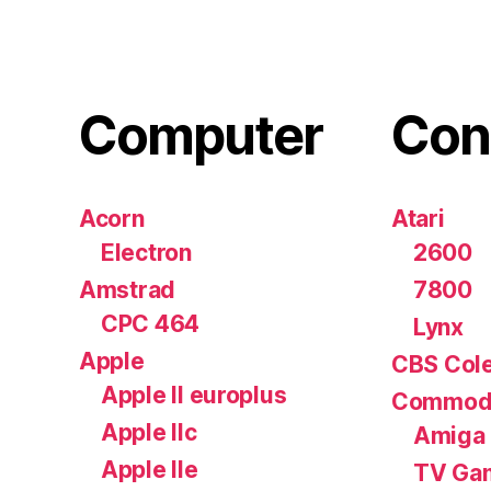
Computer
Con
Acorn
Atari
Electron
2600
Amstrad
7800
CPC 464
Lynx
Apple
CBS Cole
Apple II europlus
Commod
Apple IIc
Amiga
Apple IIe
TV Ga