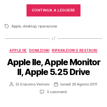
“Apple
CONTINUA A LEGGERE
Macintosh
II,
Apple
,
desktop
,
riparazione
IIx,
Tag
IIfx”
Categorie
APPLE IIE
DONAZIONI
RIPARAZIONI E RESTAURI
Apple IIe, Apple Monitor
II, Apple 5.25 Drive
Di
Giacomo Vernoni
lunedì 29 Agosto 2011
Autore
Data
articolo
dell'articolo
su
3 commenti
Apple
IIe,