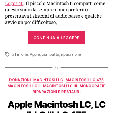
Logos 40
. Il piccolo Macintosh (i compatti come
questo sono da sempre i miei preferiti)
presentava i sintomi di audio basso e qualche
avvio un po’ difficoltoso,
“Apple
CONTINUA A LEGGERE
Macintosh
Classic
all in one
,
Apple
,
compatto
,
riparazione
II
Tag
(1991)”
Categorie
DONAZIONI
MACINTOSH LC
MACINTOSH LC 475
MACINTOSH LC II
MACINTOSH LC III
MONOGRAFIE
RIPARAZIONI E RESTAURI
Apple Macintosh LC, LC