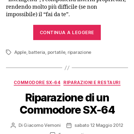
rendendo molto più difficile (se non
impossibile) il “fai da te”.
“Rigenerare
CONTINUA A LEGGERE
la
batteria
Apple
,
batteria
,
portatile
,
riparazione
di
Tag
un
Macintosh
Portable”
Categorie
COMMODORE SX-64
RIPARAZIONI E RESTAURI
Riparazione di un
Commodore SX-64
Di
Giacomo Vernoni
sabato 12 Maggio 2012
Autore
Data
articolo
dell'articolo