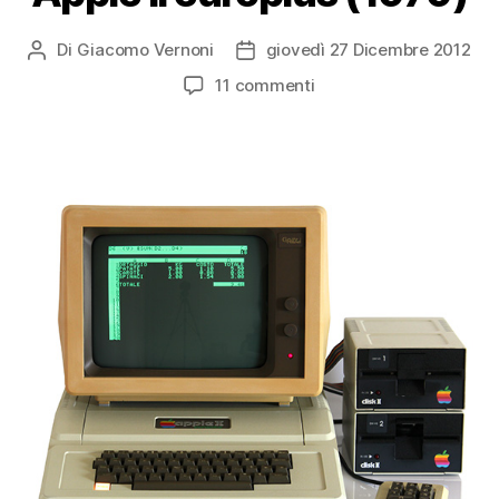
Di
Giacomo Vernoni
giovedì 27 Dicembre 2012
Autore
Data
articolo
dell'articolo
su
11 commenti
Apple
II
europlus
(1979)