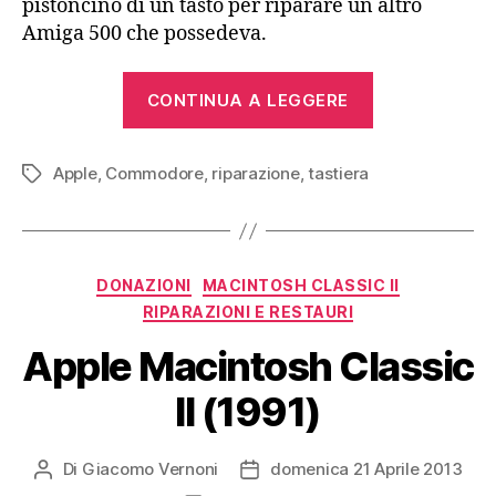
pistoncino di un tasto per riparare un altro
Amiga 500 che possedeva.
“Riparare
CONTINUA A LEGGERE
una
tastiera
Apple
,
Commodore
,
riparazione
,
tastiera
Amiga
Tag
con
parti
Apple”
Categorie
DONAZIONI
MACINTOSH CLASSIC II
RIPARAZIONI E RESTAURI
Apple Macintosh Classic
II (1991)
Di
Giacomo Vernoni
domenica 21 Aprile 2013
Autore
Data
articolo
dell'articolo