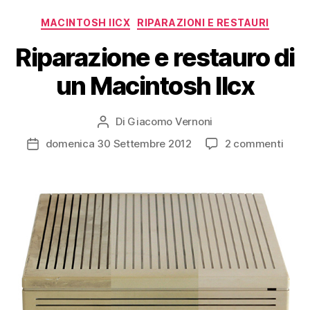
Categorie
MACINTOSH IICX
RIPARAZIONI E RESTAURI
Riparazione e restauro di
un Macintosh IIcx
Di
Giacomo Vernoni
Autore
articolo
su
domenica 30 Settembre 2012
2 commenti
Data
Ripar
dell'articolo
e
resta
di
un
Maci
IIcx