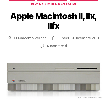
RIPARAZIONI E RESTAURI
Apple Macintosh II, IIx,
IIfx
Di
Giacomo Vernoni
lunedì 19 Dicembre 2011
Autore
Data
articolo
dell'articolo
su
4 commenti
Apple
Macintosh
II,
IIx,
IIfx