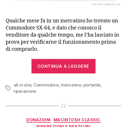
Qualche mese fa in un mercatino ho trovato un
Commodore SX-64, e dato che conosco il
venditore da qualche tempo, me l’ha lasciato in
prova per verificarne il funzionamento prima
di comprarlo.
“Riparazione
CONTINUA A LEGGERE
di
un
all in one
,
Commodore
,
mercatino
,
portatile
Commodore
,
Tag
riparazione
SX-
64”
Categorie
DONAZIONI
MACINTOSH CLASSIC
RIPARAZIONI E RESTAURI