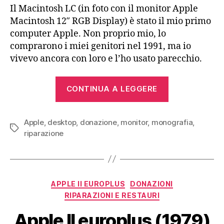
Il Macintosh LC (in foto con il monitor Apple
Macintosh 12″ RGB Display) è stato il mio primo
computer Apple. Non proprio mio, lo
comprarono i miei genitori nel 1991, ma io
vivevo ancora con loro e l’ho usato parecchio.
“Apple
CONTINUA A LEGGERE
Macintosh
LC,
Apple
,
desktop
,
donazione
,
monitor
,
monografia
LC
,
Tag
riparazione
II,
LC
III,
LC
Categorie
APPLE II EUROPLUS
DONAZIONI
475”
RIPARAZIONI E RESTAURI
Apple II europlus (1979)