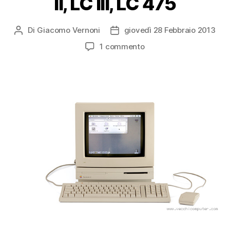
II, LC III, LC 475
Di
Giacomo Vernoni
giovedì 28 Febbraio 2013
Autore
Data
articolo
dell'articolo
su
1 commento
Apple
Macintosh
LC,
LC
II,
LC
III,
LC
475