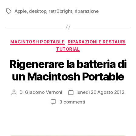
restauro
Apple
,
desktop
,
retr0bright
,
riparazione
di
Tag
un
Macintosh
IIcx”
Categorie
MACINTOSH PORTABLE
RIPARAZIONI E RESTAURI
TUTORIAL
Rigenerare la batteria di
un Macintosh Portable
Di
Giacomo Vernoni
lunedì 20 Agosto 2012
Autore
Data
articolo
dell'articolo
su
3 commenti
Rigenerare
la
batteria
di
un