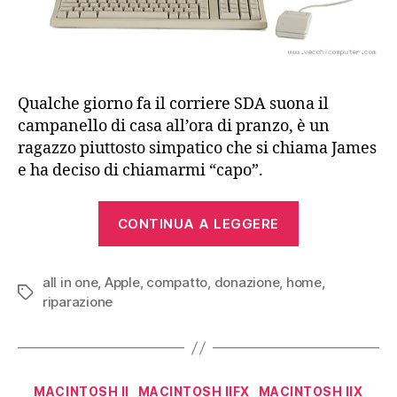
Qualche giorno fa il corriere SDA suona il
campanello di casa all’ora di pranzo, è un
ragazzo piuttosto simpatico che si chiama James
e ha deciso di chiamarmi “capo”.
“Apple
CONTINUA A LEGGERE
Macintosh
Classic”
all in one
,
Apple
,
compatto
,
donazione
,
home
,
Tag
riparazione
Categorie
MACINTOSH II
MACINTOSH IIFX
MACINTOSH IIX