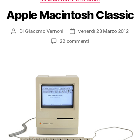
Apple Macintosh Classic
Di
Giacomo Vernoni
venerdì 23 Marzo 2012
Autore
Data
articolo
dell'articolo
su
22 commenti
Apple
Macintosh
Classic