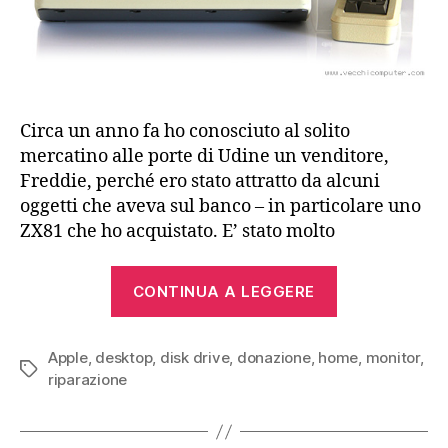
Circa un anno fa ho conosciuto al solito
mercatino alle porte di Udine un venditore,
Freddie, perché ero stato attratto da alcuni
oggetti che aveva sul banco – in particolare uno
ZX81 che ho acquistato. E’ stato molto
“Apple
CONTINUA A LEGGERE
II
europlus
Apple
,
desktop
,
disk drive
,
donazione
,
home
(1979)”
,
monitor
,
Tag
riparazione