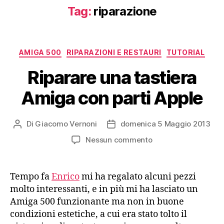
Tag:
riparazione
Categorie
AMIGA 500
RIPARAZIONI E RESTAURI
TUTORIAL
Riparare una tastiera
Amiga con parti Apple
Di
Giacomo Vernoni
domenica 5 Maggio 2013
Autore
Data
articolo
dell'articolo
su
Nessun commento
Riparare
una
tastiera
Tempo fa
Enrico
mi ha regalato alcuni pezzi
Amiga
molto interessanti, e in più mi ha lasciato un
con
Amiga 500 funzionante ma non in buone
parti
condizioni estetiche, a cui era stato tolto il
Apple