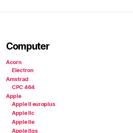
degli
articoli
Computer
Acorn
Electron
Amstrad
CPC 464
Apple
Apple II europlus
Apple IIc
Apple IIe
Apple IIgs