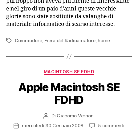
purtroppo non aveva più niente di interessante
e nel giro di un paio d’anni queste vecchie
glorie sono state sostituite da valanghe di
materiale informatico di scarso interesse.
Commodore
,
Fiera del Radioamatore
,
home
Tag
Categorie
MACINTOSH SE FDHD
Apple Macintosh SE
FDHD
Di
Giacomo Vernoni
Autore
articolo
su
mercoledì 30 Gennaio 2008
5 commenti
Data
Apple
dell'articolo