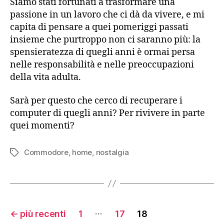
Siamo stati fortunati a trasformare una
passione in un lavoro che ci dà da vivere, e mi
capita di pensare a quei pomeriggi passati
insieme che purtroppo non ci saranno più: la
spensieratezza di quegli anni è ormai persa
nelle responsabilità e nelle preoccupazioni
della vita adulta.
Sarà per questo che cerco di recuperare i
computer di quegli anni? Per rivivere in parte
quei momenti?
Commodore
,
home
,
nostalgia
Tag
Paginazione
…
←
più recenti
1
17
18