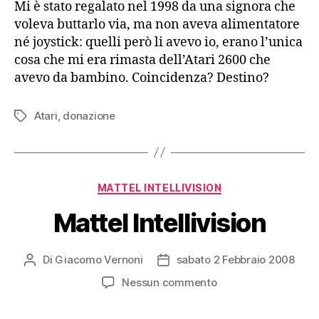
Mi è stato regalato nel 1998 da una signora che
voleva buttarlo via, ma non aveva alimentatore
né joystick: quelli però li avevo io, erano l’unica
cosa che mi era rimasta dell’Atari 2600 che
avevo da bambino. Coincidenza? Destino?
Atari
,
donazione
Tag
Categorie
MATTEL INTELLIVISION
Mattel Intellivision
Di
Giacomo Vernoni
sabato 2 Febbraio 2008
Autore
Data
articolo
dell'articolo
su
Nessun commento
Mattel
Intellivision