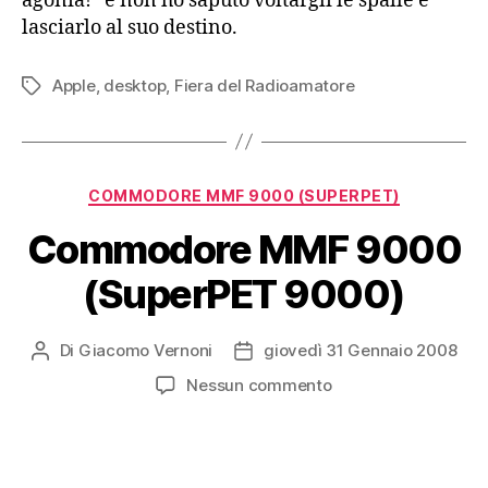
agonia!” e non ho saputo voltargli le spalle e
lasciarlo al suo destino.
Apple
,
desktop
,
Fiera del Radioamatore
Tag
Categorie
COMMODORE MMF 9000 (SUPERPET)
Commodore MMF 9000
(SuperPET 9000)
Di
Giacomo Vernoni
giovedì 31 Gennaio 2008
Autore
Data
articolo
dell'articolo
su
Nessun commento
Commodore
MMF
9000
(SuperPET