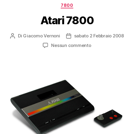
Categorie
7800
Atari 7800
Di
Giacomo Vernoni
sabato 2 Febbraio 2008
Autore
Data
articolo
dell'articolo
su
Nessun commento
Atari
7800