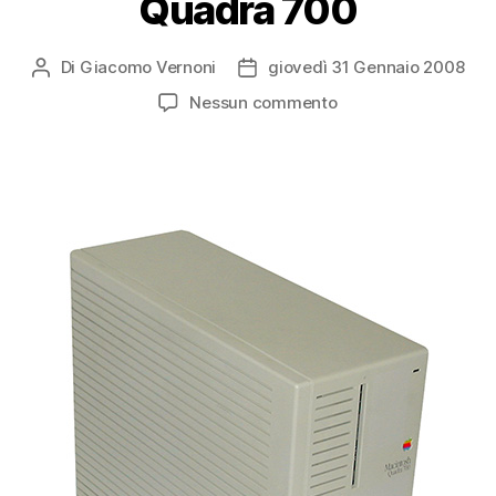
Quadra 700
Di
Giacomo Vernoni
giovedì 31 Gennaio 2008
Autore
Data
articolo
dell'articolo
su
Nessun commento
Apple
Macintosh
Quadra
700