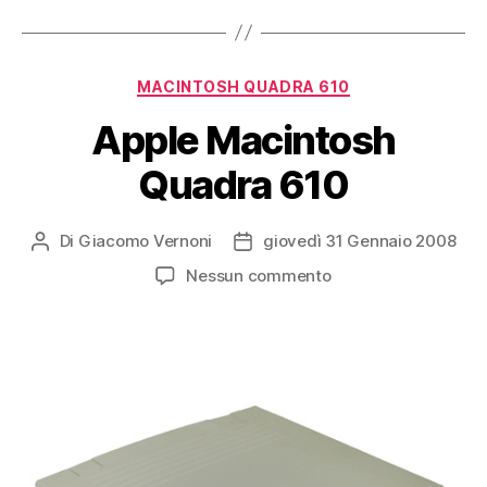
Categorie
MACINTOSH QUADRA 610
Apple Macintosh
Quadra 610
Di
Giacomo Vernoni
giovedì 31 Gennaio 2008
Autore
Data
articolo
dell'articolo
su
Nessun commento
Apple
Macintosh
Quadra
610