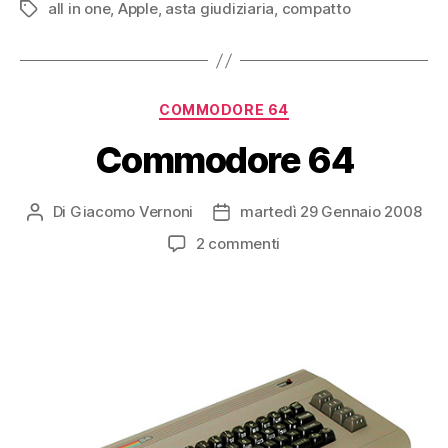
all in one
,
Apple
,
asta giudiziaria
,
compatto
Tag
Categorie
COMMODORE 64
Commodore 64
Di
Giacomo Vernoni
martedì 29 Gennaio 2008
Autore
Data
articolo
dell'articolo
su
2 commenti
Commodore
64