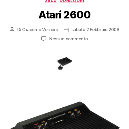
2600
DONAZIONI
Atari 2600
Di
Giacomo Vernoni
sabato 2 Febbraio 2008
Autore
Data
articolo
dell'articolo
su
Nessun commento
Atari
2600