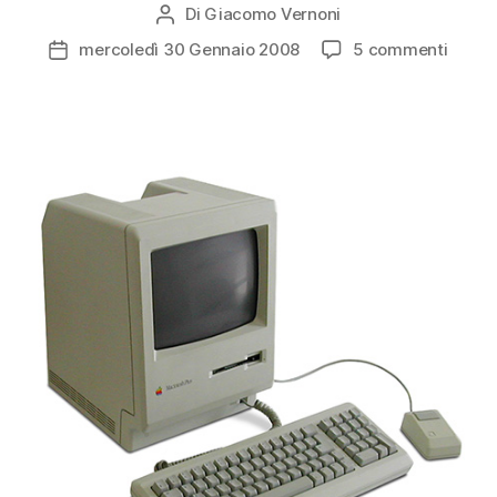
Di
Giacomo Vernoni
Autore
articolo
su
mercoledì 30 Gennaio 2008
5 commenti
Data
Apple
dell'articolo
Macin
Plus